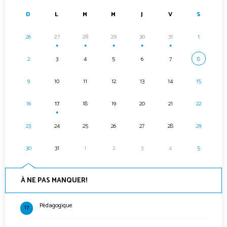
D
L
M
M
J
V
S
26
27
28
29
30
31
1
●
●
●
●
●
2
3
4
5
6
7
8
9
10
11
12
13
14
15
16
17
18
19
20
21
22
●
23
24
25
26
27
28
29
30
31
1
2
3
4
5
À NE PAS MANQUER!
Pédagogique
17