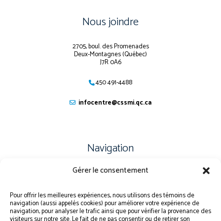
Nous joindre
2705, boul. des Promenades
Deux-Montagnes (Québec)
J7R 0A6
450 491-4488
infocentre@cssmi.qc.ca
Navigation
Gérer le consentement
PLAN DU SITE
PORTAIL ÉLÈVE
Pour offrir les meilleures expériences, nous utilisons des témoins de
navigation (aussi appelés cookies) pour améliorer votre expérience de
PLAINTE – SERVICE À L’ÉLÈVE
navigation, pour analyser le trafic ainsi que pour vérifier la provenance des
visiteurs sur notre site. Le fait de ne pas consentir ou de retirer son