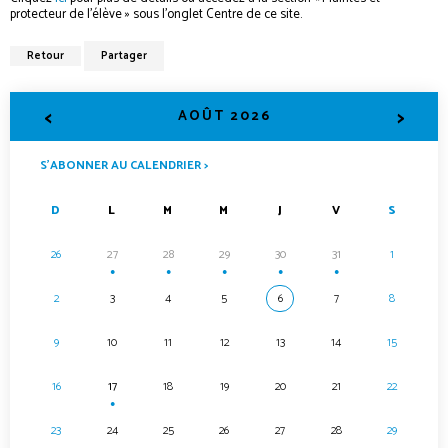
protecteur de l’élève » sous l’onglet Centre de ce site.
Retour
Partager
<
>
AOÛT 2026
S’ABONNER AU CALENDRIER >
D
L
M
M
J
V
S
26
27
28
29
30
31
1
●
●
●
●
●
2
3
4
5
6
7
8
9
10
11
12
13
14
15
16
17
18
19
20
21
22
●
23
24
25
26
27
28
29