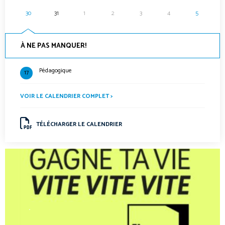
30
31
1
2
3
4
5
À NE PAS MANQUER!
Pédagogique
17
VOIR LE CALENDRIER COMPLET >
TÉLÉCHARGER LE CALENDRIER
.