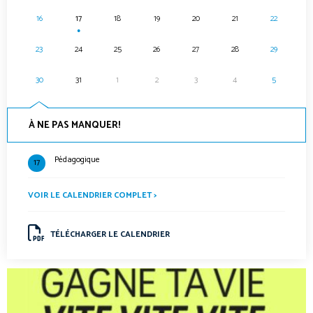
16
17
18
19
20
21
22
●
23
24
25
26
27
28
29
30
31
1
2
3
4
5
À NE PAS MANQUER!
Pédagogique
17
VOIR LE CALENDRIER COMPLET >
TÉLÉCHARGER LE CALENDRIER