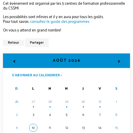
Cet événement est organisé par les 5 centres de formation professionnelle
du CSSMI.
Les possibilités sont infinies et il y en aura pour tous les goûts.
Pour tout savoir,
consultez le guide des programmes
On vous y attend en grand nombre!
Retour
Partager
<
>
AOÛT 2026
S’ABONNER AU CALENDRIER >
D
L
M
M
J
V
S
26
27
28
29
30
31
1
●
●
●
●
●
2
3
4
5
6
7
8
9
10
11
12
13
14
15