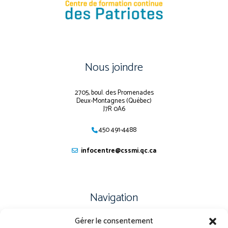
Nous joindre
2705, boul. des Promenades
Deux-Montagnes (Québec)
J7R 0A6
450 491-4488
infocentre@cssmi.qc.ca
Navigation
Gérer le consentement
PLAN DU SITE