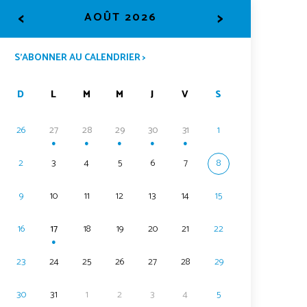
<
>
AOÛT 2026
S’ABONNER AU CALENDRIER >
D
L
M
M
J
V
S
26
27
28
29
30
31
1
●
●
●
●
●
2
3
4
5
6
7
8
9
10
11
12
13
14
15
16
17
18
19
20
21
22
●
23
24
25
26
27
28
29
30
31
1
2
3
4
5