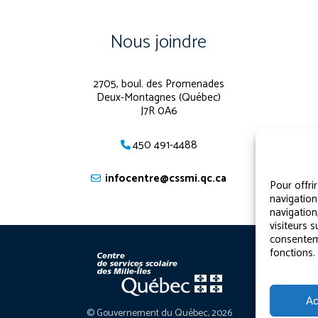
Nous joindre
2705, boul. des Promenades
Deux-Montagnes (Québec)
J7R 0A6
450 491-4488
infocentre@cssmi.qc.ca
Pour offri
navigation
navigation
visiteurs s
consenteme
fonctions.
Ac
© Gouvernement du Québec, 2026